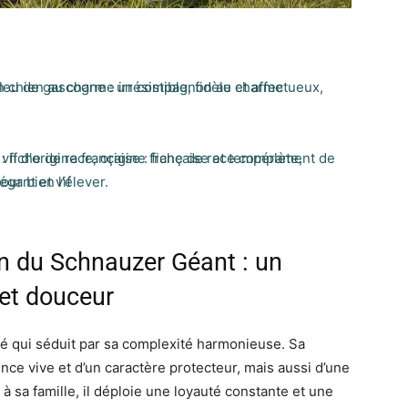
bleu de gascogne : un compagnon au charme
: fiche de race, origine française et tempérament de
égant et vif
on du Schnauzer Géant : un
 et douceur
é qui séduit par sa complexité harmonieuse. Sa
nce vive et d’un caractère protecteur, mais aussi d’une
 à sa famille, il déploie une loyauté constante et une