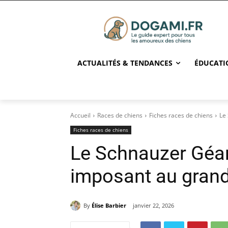
ACTUALITÉS & TENDANCES
ÉDUCATI
Accueil
Races de chiens
Fiches races de chiens
Le
Fiches races de chiens
Le Schnauzer Géa
imposant au gran
By
Élise Barbier
janvier 22, 2026