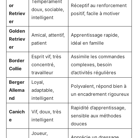
Tempérament
or
Réceptif au renforcement
doux, sociable,
Retriev
positif, facile à motiver
intelligent
er
Golden
Amical, attentif,
Apprentissage rapide,
Retriev
patient
idéal en famille
er
Esprit vif, très
Assimile les commandes
Border
concentré,
complexes, besoin
Collie
travailleur
d’activités régulières
Berger
Loyal,
Polyvalent, répond bien à
Allema
adaptable,
un encadrement rigoureux
nd
intelligent
Rapidité d’apprentissage,
Canich
Vif, doux, très
sensible aux méthodes
e
intelligent
douces
Joueur,
Apprécie un dressage