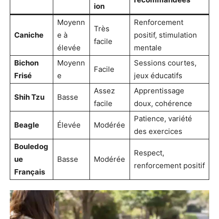
ion
Moyenn
Renforcement
Très
Caniche
e à
positif, stimulation
facile
élevée
mentale
Bichon
Moyenn
Sessions courtes,
Facile
Frisé
e
jeux éducatifs
Assez
Apprentissage
Shih Tzu
Basse
facile
doux, cohérence
Patience, variété
Beagle
Élevée
Modérée
des exercices
Bouledog
Respect,
ue
Basse
Modérée
renforcement positif
Français