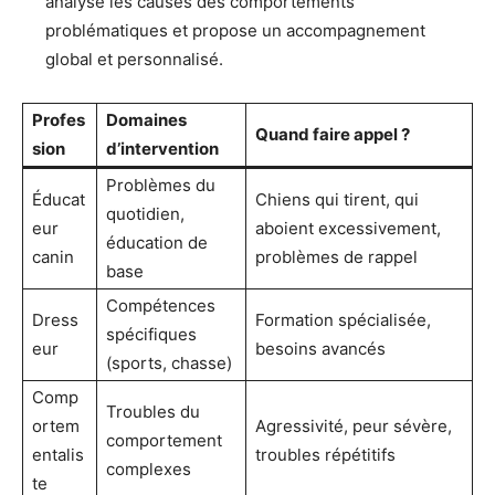
analyse les causes des comportements
problématiques et propose un accompagnement
global et personnalisé.
Profes
Domaines
Quand faire appel ?
sion
d’intervention
Problèmes du
Éducat
Chiens qui tirent, qui
quotidien,
eur
aboient excessivement,
éducation de
canin
problèmes de rappel
base
Compétences
Dress
Formation spécialisée,
spécifiques
eur
besoins avancés
(sports, chasse)
Comp
Troubles du
ortem
Agressivité, peur sévère,
comportement
entalis
troubles répétitifs
complexes
te