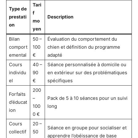
Tari
Type de
f
prestati
Description
mo
on
yen
Bilan
50 –
Évaluation du comportement du
comport
100
chien et définition du programme
emental
€
adapté
Cours
40 –
Séance personnalisée à domicile ou
individu
90
en extérieur sur des problématiques
el
€
spécifiques
200
Forfaits
–
Pack de 5 à 10 séances pour un suivi
d’éducat
100
long
ion
0 €
Cours
20 –
Séance en groupe pour socialiser et
collectif
50
apprendre l’obéissance de base