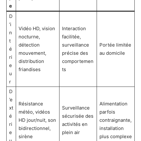
e
D
’i
Vidéo HD, vision
Interaction
n
nocturne,
facilitée,
t
détection
surveillance
Portée limitée
é
mouvement,
précise des
au domicile
ri
distribution
comportemen
e
friandises
ts
u
r
D
’e
Résistance
Alimentation
xt
Surveillance
météo, vidéos
parfois
é
sécurisée des
HD jour/nuit, son
contraignante,
ri
activités en
bidirectionnel,
installation
e
plein air
sirène
plus complexe
u