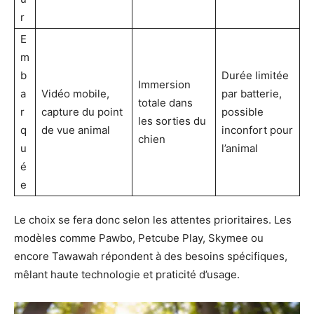
r
E
m
b
Durée limitée
Immersion
a
Vidéo mobile,
par batterie,
totale dans
r
capture du point
possible
les sorties du
q
de vue animal
inconfort pour
chien
u
l’animal
é
e
Le choix se fera donc selon les attentes prioritaires. Les
modèles comme Pawbo, Petcube Play, Skymee ou
encore Tawawah répondent à des besoins spécifiques,
mêlant haute technologie et praticité d’usage.