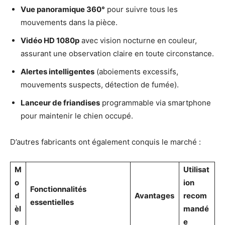
Vue panoramique 360°
pour suivre tous les
mouvements dans la pièce.
Vidéo HD 1080p
avec vision nocturne en couleur,
assurant une observation claire en toute circonstance.
Alertes intelligentes
(aboiements excessifs,
mouvements suspects, détection de fumée).
Lanceur de friandises
programmable via smartphone
pour maintenir le chien occupé.
D’autres fabricants ont également conquis le marché :
M
Utilisat
o
ion
Fonctionnalités
d
Avantages
recom
essentielles
èl
mandé
e
e