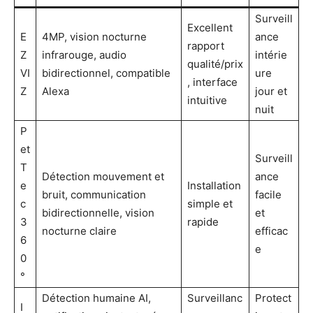
Surveill
Excellent
E
4MP, vision nocturne
ance
rapport
Z
infrarouge, audio
intérie
qualité/prix
VI
bidirectionnel, compatible
ure
, interface
Z
Alexa
jour et
intuitive
nuit
P
et
Surveill
T
Détection mouvement et
ance
e
Installation
bruit, communication
facile
c
simple et
bidirectionnelle, vision
et
3
rapide
nocturne claire
efficac
6
e
0
°
Détection humaine AI,
Surveillanc
Protect
I