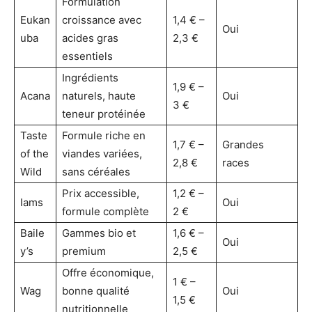
Formulation
Eukan
croissance avec
1,4 € –
Oui
uba
acides gras
2,3 €
essentiels
Ingrédients
1,9 € –
Acana
naturels, haute
Oui
3 €
teneur protéinée
Taste
Formule riche en
1,7 € –
Grandes
of the
viandes variées,
2,8 €
races
Wild
sans céréales
Prix accessible,
1,2 € –
Iams
Oui
formule complète
2 €
Baile
Gammes bio et
1,6 € –
Oui
y’s
premium
2,5 €
Offre économique,
1 € –
Wag
bonne qualité
Oui
1,5 €
nutritionnelle