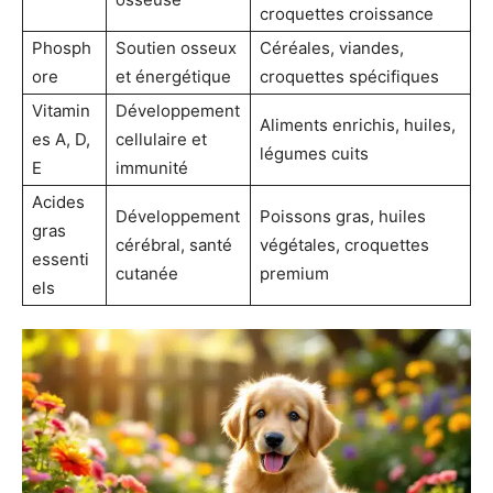
croquettes croissance
Phosph
Soutien osseux
Céréales, viandes,
ore
et énergétique
croquettes spécifiques
Vitamin
Développement
Aliments enrichis, huiles,
es A, D,
cellulaire et
légumes cuits
E
immunité
Acides
Développement
Poissons gras, huiles
gras
cérébral, santé
végétales, croquettes
essenti
cutanée
premium
els