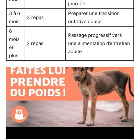
journée
3 à 6
Préparer une transition
3 repas
mois
nutritive douce
6
Passage progressif vers
mois
2 repas
une alimentation d’entretien
et
adulte
plus