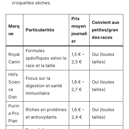
croquettes sèches.
Prix
Convient aux
Marq
moyen
Particularités
petites/gran
ue
journali
des races
er
Formules
Royal
1,5 € –
Oui (toutes
spécifiques selon la
Canin
2,5 €
tailles)
race et la taille
Hill’s
Focus sur la
Scien
1,8 € –
Oui (toutes
digestion et santé
ce
2,7 €
tailles)
immunitaire
Diet
Purin
Riches en protéines
1,6 € –
Oui (toutes
a Pro
et antioxydants
2,4 €
tailles)
Plan